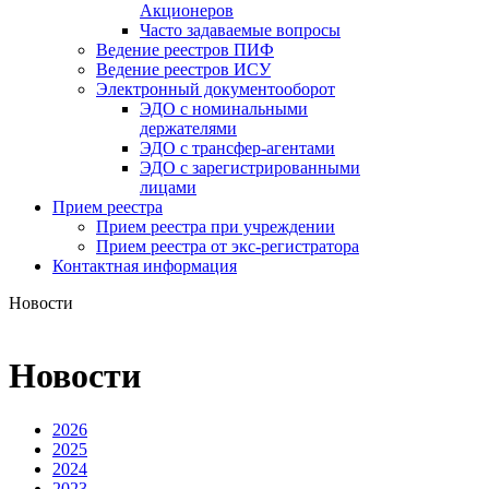
Акционеров
Часто задаваемые вопросы
Ведение реестров ПИФ
Ведение реестров ИСУ
Электронный документооборот
ЭДО с номинальными
держателями
ЭДО с трансфер-агентами
ЭДО с зарегистрированными
лицами
Прием реестра
Прием реестра при учреждении
Прием реестра от экс-регистратора
Контактная информация
Новости
Новости
2026
2025
2024
2023