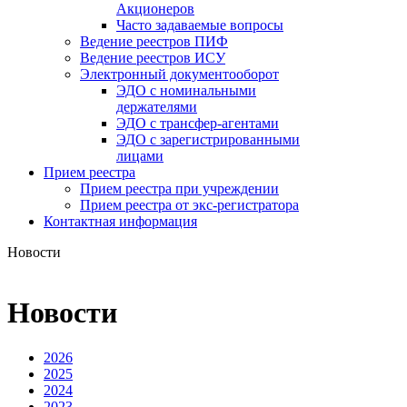
Акционеров
Часто задаваемые вопросы
Ведение реестров ПИФ
Ведение реестров ИСУ
Электронный документооборот
ЭДО с номинальными
держателями
ЭДО с трансфер-агентами
ЭДО с зарегистрированными
лицами
Прием реестра
Прием реестра при учреждении
Прием реестра от экс-регистратора
Контактная информация
Новости
Новости
2026
2025
2024
2023