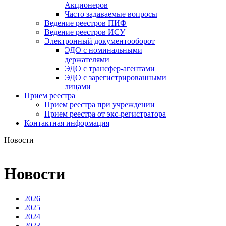
Акционеров
Часто задаваемые вопросы
Ведение реестров ПИФ
Ведение реестров ИСУ
Электронный документооборот
ЭДО с номинальными
держателями
ЭДО с трансфер-агентами
ЭДО с зарегистрированными
лицами
Прием реестра
Прием реестра при учреждении
Прием реестра от экс-регистратора
Контактная информация
Новости
Новости
2026
2025
2024
2023