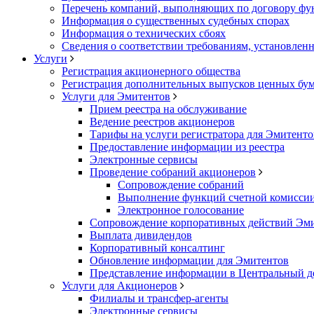
Перечень компаний, выполняющих по договору фун
Информация о существенных судебных спорах
Информация о технических сбоях
Сведения о соответствии требованиям, установленн
Услуги
Регистрация акционерного общества
Регистрация дополнительных выпусков ценных бу
Услуги для Эмитентов
Прием реестра на обслуживание
Ведение реестров акционеров
Тарифы на услуги регистратора для Эмитенто
Предоставление информации из реестра
Электронные сервисы
Проведение собраний акционеров
Сопровождение собраний
Выполнение функций счетной комисси
Электронное голосование
Сопровождение корпоративных действий Эм
Выплата дивидендов
Корпоративный консалтинг
Обновление информации для Эмитентов
Представление информации в Центральный д
Услуги для Акционеров
Филиалы и трансфер-агенты
Электронные сервисы