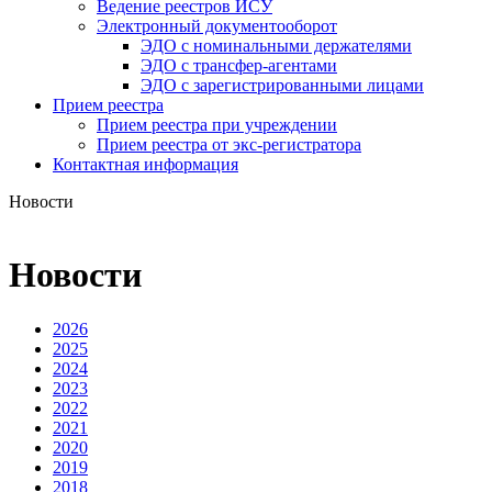
Ведение реестров ИСУ
Электронный документооборот
ЭДО с номинальными держателями
ЭДО с трансфер-агентами
ЭДО с зарегистрированными лицами
Прием реестра
Прием реестра при учреждении
Прием реестра от экс-регистратора
Контактная информация
Новости
Новости
2026
2025
2024
2023
2022
2021
2020
2019
2018