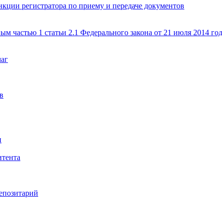
кции регистратора по приему и передаче документов
ым частью 1 статьи 2.1 Федерального закона от 21 июля 2014 г
маг
в
и
итента
епозитарий