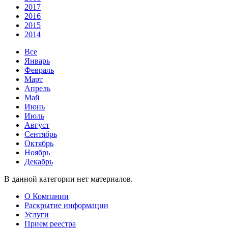
2017
2016
2015
2014
Все
Январь
Февраль
Март
Апрель
Май
Июнь
Июль
Август
Сентябрь
Октябрь
Ноябрь
Декабрь
В данной категории нет материалов.
О Компании
Раскрытие информации
Услуги
Прием реестра