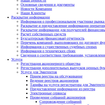
Наши ценности
Основные сведения и документы
Новости Компании
Наши Клиенты
Раскрытие информации
Информация о профессиональном участнике рынка
Раскрытие и предоставление информации операто
Раскрытие информации для получателей финансовы
Расчет собственных средств
Бухгалтерская (финансовая) отчетность
Перечень компаний, выполняющих по договору фун
Информация о существенных судебных спорах
Информация о технических сбоях
Сведения о соответствии требованиям, установленн
Услуги
Регистрация акционерного общества
Регистрация дополнительных выпусков ценных бу
Услуги для Эмитентов
Прием реестра на обслуживание
Ведение реестров акционеров
Тарифы на услуги регистратора для Эмитенто
Предоставление информации из реестра
Электронные сервисы
Проведение собраний акционеров
Сопровождение собраний