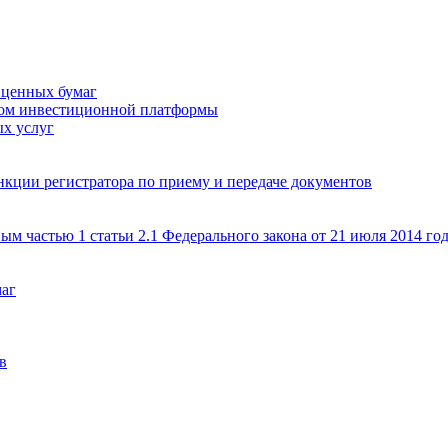
 ценных бумаг
ром инвестиционной платформы
х услуг
кции регистратора по приему и передаче документов
ым частью 1 статьи 2.1 Федерального закона от 21 июля 2014 г
маг
в