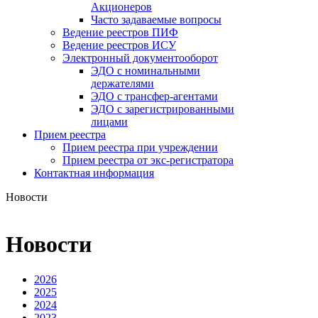
Акционеров
Часто задаваемые вопросы
Ведение реестров ПИФ
Ведение реестров ИСУ
Электронный документооборот
ЭДО с номинальными
держателями
ЭДО с трансфер-агентами
ЭДО с зарегистрированными
лицами
Прием реестра
Прием реестра при учреждении
Прием реестра от экс-регистратора
Контактная информация
Новости
Новости
2026
2025
2024
2023