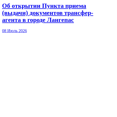
Об открытии Пункта приема
(выдачи) документов трансфер-
агента в городе Лангепас
08 Июль 2026
О закрытии Пункта приема
(выдачи) документов трансфер-
агента в городе Лангепас
11 Июнь 2026
В Москве состоялась ежегодная
конференция НАУФОР
«Российский фондовый рынок»
2026
02 Июнь 2026