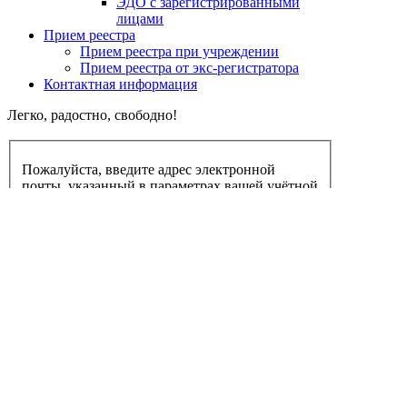
ЭДО с зарегистрированными
лицами
Прием реестра
Прием реестра при учреждении
Прием реестра от экс-регистратора
Контактная информация
Легко, радостно, свободно!
Пожалуйста, введите адрес электронной
почты, указанный в параметрах вашей учётной
записи. На этот адрес будет отправлено
письмо, содержащее ваш Логин.
Адрес электронной почты
*
Отправить
О Компании
Раскрытие информации
Услуги
Прием реестра
Контактная информация