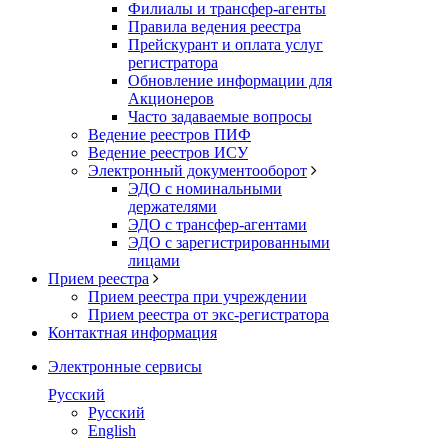
Филиалы и трансфер-агенты
Правила ведения реестра
Прейскурант и оплата услуг
регистратора
Обновление информации для
Акционеров
Часто задаваемые вопросы
Ведение реестров ПИФ
Ведение реестров ИСУ
Электронный документооборот
ЭДО с номинальными
держателями
ЭДО с трансфер-агентами
ЭДО с зарегистрированными
лицами
Прием реестра
Прием реестра при учреждении
Прием реестра от экс-регистратора
Контактная информация
Электронные сервисы
Русский
Русский
English