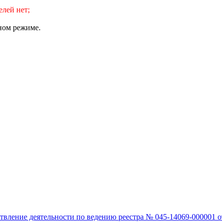
лей нет;
ном режиме.
вление деятельности по ведению реестра № 045-14069-000001 от 