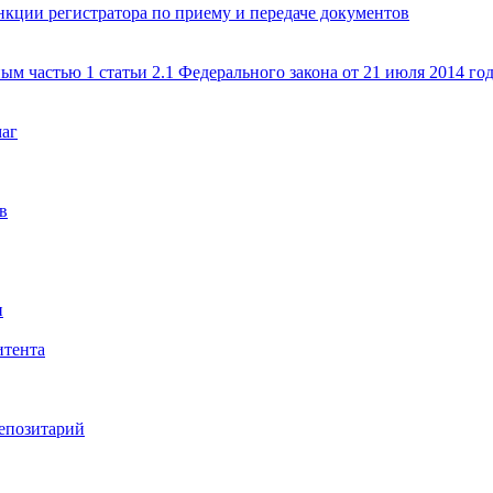
кции регистратора по приему и передаче документов
ым частью 1 статьи 2.1 Федерального закона от 21 июля 2014 г
маг
в
и
итента
епозитарий