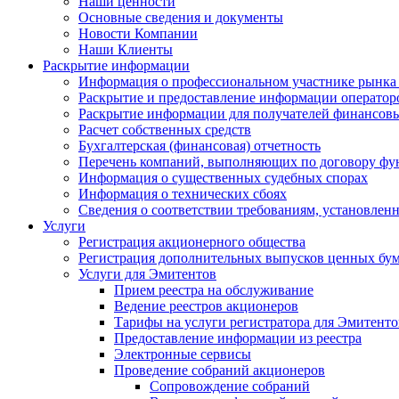
Наши ценности
Основные сведения и документы
Новости Компании
Наши Клиенты
Раскрытие информации
Информация о профессиональном участнике рынка
Раскрытие и предоставление информации операто
Раскрытие информации для получателей финансовы
Расчет собственных средств
Бухгалтерская (финансовая) отчетность
Перечень компаний, выполняющих по договору фун
Информация о существенных судебных спорах
Информация о технических сбоях
Сведения о соответствии требованиям, установленн
Услуги
Регистрация акционерного общества
Регистрация дополнительных выпусков ценных бу
Услуги для Эмитентов
Прием реестра на обслуживание
Ведение реестров акционеров
Тарифы на услуги регистратора для Эмитенто
Предоставление информации из реестра
Электронные сервисы
Проведение собраний акционеров
Сопровождение собраний