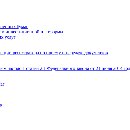
 ценных бумаг
ром инвестиционной платформы
х услуг
кции регистратора по приему и передаче документов
ым частью 1 статьи 2.1 Федерального закона от 21 июля 2014 г
маг
в