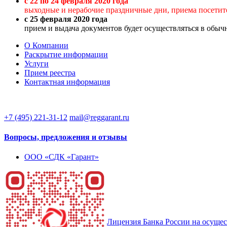
с 22 по 24 февраля 2020 года
выходные и нерабочие праздничные дни, приема посетите
с 25 февраля 2020 года
прием и выдача документов будет осуществляться в обыч
О Компании
Раскрытие информации
Услуги
Прием реестра
Контактная информация
+7 (495) 221-31-12
mail@reggarant.ru
Вопросы, предложения и отзывы
ООО «СДК «Гарант»
Лицензия Банка России на осущест