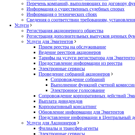
Перечень компаний, выполняющих по договору фун
Информация о существенных судебных спорах
Информация о технических сбоях
Сведения о соответствии требованиям, установленн
Услуги
Регистрация акционерного общества
Регистрация дополнительных выпусков ценных бу
Услуги для Эмитентов
Прием реестра на обслуживание
Ведение реестров акционеров
Тарифы на услуги регистратора для Эмитенто
Предоставление информации из реестра
Электронные сервисы
Проведение собраний акционеров
Сопровождение собраний
Выполнение функций счетной комисси
Электронное голосование
Сопровождение корпоративных действий Эм
Выплата дивидендов
Корпоративный консалтинг
Обновление информации для Эмитентов
Представление информации в Центральный д
Услуги для Акционеров
Филиалы и трансфер-агенты
Электронные сервисы