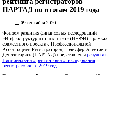
рейтинга регистраторов
ПАРТАД по итогам 2019 года
09 сентября 2020
Фондом развития финансовых исследований
«Инфраструктурный институт» (ИНФИ) в рамках
совместного проекта с Профессиональной
Ассоциацией Регистраторов, Трансфер-Агентов и
Депозитариев (ПАРТАД) представлены
результаты
Национального рейтингового исследования
регистраторов за 2019 год
.
По итогам года Регистратор «Гарант» занял 13
место Национального рейтинга регистраторов.
В дополнение к результатам национального
рейтинга представлен
ТОП крупнейших
регистраторов по суммарной величине
собственных средств и страхового покрытия
, где
Регистратор «Гарант» занял 11 место, улучшив свои
позиции в рэнкинге по сравнению с 1 полугодием
2019 года.
С результатами рейтинга можно ознакомиться на