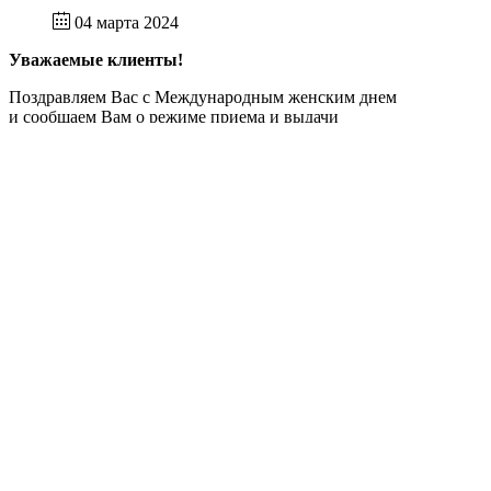
04 марта 2024
Уважаемые клиенты!
Поздравляем Вас с Международным женским днем
и сообщаем Вам о режиме приема и выдачи
документов с 7 по 10 марта 2024 года.
7 марта 2024 года
рабочий день, прием и выдача документов
будет осуществляться в обычном режиме;
с 8 по 10 марта 2024 года
праздничные и выходные дни, приема
посетителей нет;
с 11 марта 2024 года
прием и выдача документов будет
осуществляться в обычном режиме.
О Компании
Раскрытие информации
Услуги
Прием реестра
Контактная информация