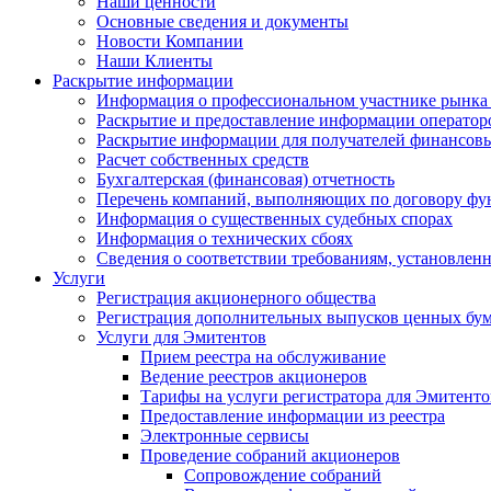
Наши ценности
Основные сведения и документы
Новости Компании
Наши Клиенты
Раскрытие информации
Информация о профессиональном участнике рынка
Раскрытие и предоставление информации операто
Раскрытие информации для получателей финансовы
Расчет собственных средств
Бухгалтерская (финансовая) отчетность
Перечень компаний, выполняющих по договору фун
Информация о существенных судебных спорах
Информация о технических сбоях
Сведения о соответствии требованиям, установленн
Услуги
Регистрация акционерного общества
Регистрация дополнительных выпусков ценных бу
Услуги для Эмитентов
Прием реестра на обслуживание
Ведение реестров акционеров
Тарифы на услуги регистратора для Эмитенто
Предоставление информации из реестра
Электронные сервисы
Проведение собраний акционеров
Сопровождение собраний