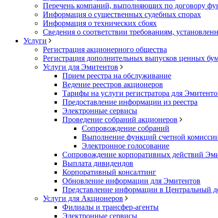
Перечень компаний, выполняющих по договору фун
Информация о существенных судебных спорах
Информация о технических сбоях
Сведения о соответствии требованиям, установленн
Услуги
Регистрация акционерного общества
Регистрация дополнительных выпусков ценных бу
Услуги для Эмитентов
Прием реестра на обслуживание
Ведение реестров акционеров
Тарифы на услуги регистратора для Эмитенто
Предоставление информации из реестра
Электронные сервисы
Проведение собраний акционеров
Сопровождение собраний
Выполнение функций счетной комисси
Электронное голосование
Сопровождение корпоративных действий Эм
Выплата дивидендов
Корпоративный консалтинг
Обновление информации для Эмитентов
Представление информации в Центральный д
Услуги для Акционеров
Филиалы и трансфер-агенты
Электронные сервисы