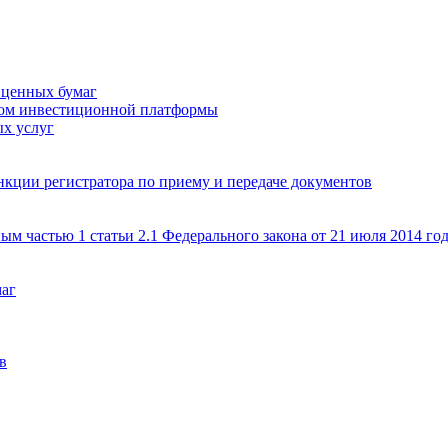
 ценных бумаг
ром инвестиционной платформы
х услуг
кции регистратора по приему и передаче документов
ым частью 1 статьи 2.1 Федерального закона от 21 июля 2014 г
маг
в