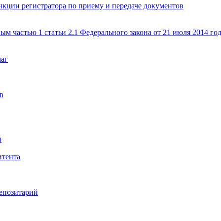
кции регистратора по приему и передаче документов
ым частью 1 статьи 2.1 Федерального закона от 21 июля 2014 г
маг
в
и
итента
епозитарий