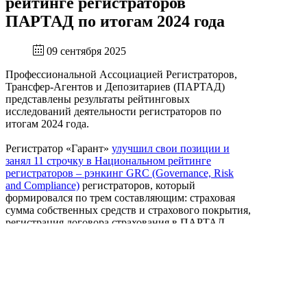
рейтинге регистраторов
ПАРТАД по итогам 2024 года
09 сентября 2025
Профессиональной Ассоциацией Регистраторов,
Трансфер-Агентов и Депозитариев (ПАРТАД)
представлены результаты рейтинговых
исследований деятельности регистраторов по
итогам 2024 года.
Регистратор «Гарант»
улучшил свои позиции и
занял 11 строчку в Национальном рейтинге
регистраторов – рэнкинг GRC (Governance, Risk
and Compliance)
регистраторов, который
формировался по трем составляющим: страховая
сумма собственных средств и страхового покрытия,
регистрация договора страхования в ПАРТАД,
наличие сертификатов/свидетельств соответствия
систем управления рисками и внутреннего
контроля (СУР/СВК) установленным требованиям
или менеджмента компании стандартам ISO.
Кроме этого, Регистратор «Гарант»
улучшил свои