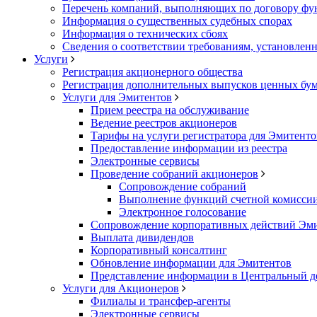
Перечень компаний, выполняющих по договору фун
Информация о существенных судебных спорах
Информация о технических сбоях
Сведения о соответствии требованиям, установленн
Услуги
Регистрация акционерного общества
Регистрация дополнительных выпусков ценных бу
Услуги для Эмитентов
Прием реестра на обслуживание
Ведение реестров акционеров
Тарифы на услуги регистратора для Эмитенто
Предоставление информации из реестра
Электронные сервисы
Проведение собраний акционеров
Сопровождение собраний
Выполнение функций счетной комисси
Электронное голосование
Сопровождение корпоративных действий Эм
Выплата дивидендов
Корпоративный консалтинг
Обновление информации для Эмитентов
Представление информации в Центральный д
Услуги для Акционеров
Филиалы и трансфер-агенты
Электронные сервисы