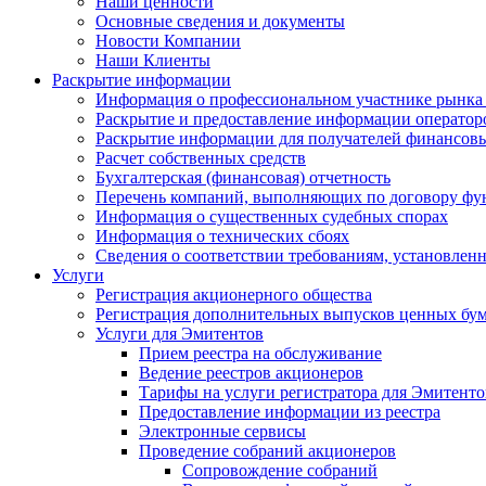
Наши ценности
Основные сведения и документы
Новости Компании
Наши Клиенты
Раскрытие информации
Информация о профессиональном участнике рынка
Раскрытие и предоставление информации операто
Раскрытие информации для получателей финансовы
Расчет собственных средств
Бухгалтерская (финансовая) отчетность
Перечень компаний, выполняющих по договору фун
Информация о существенных судебных спорах
Информация о технических сбоях
Сведения о соответствии требованиям, установленн
Услуги
Регистрация акционерного общества
Регистрация дополнительных выпусков ценных бу
Услуги для Эмитентов
Прием реестра на обслуживание
Ведение реестров акционеров
Тарифы на услуги регистратора для Эмитенто
Предоставление информации из реестра
Электронные сервисы
Проведение собраний акционеров
Сопровождение собраний