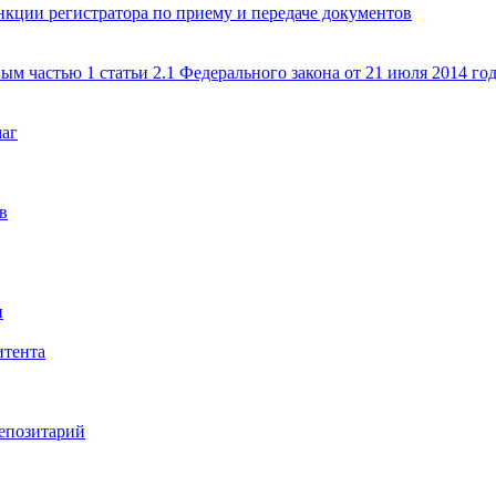
кции регистратора по приему и передаче документов
ым частью 1 статьи 2.1 Федерального закона от 21 июля 2014 г
маг
в
и
итента
епозитарий