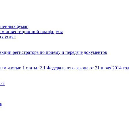
 ценных бумаг
ром инвестиционной платформы
х услуг
кции регистратора по приему и передаче документов
ым частью 1 статьи 2.1 Федерального закона от 21 июля 2014 г
маг
в