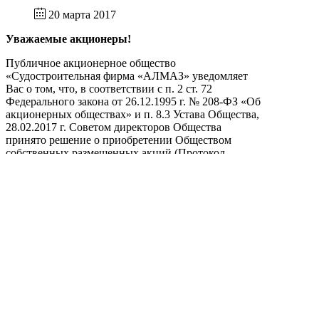
20 марта 2017
Уважаемые акционеры!
Публичное акционерное общество
«Судостроительная фирма «АЛМАЗ» уведомляет
Вас о том, что, в соответствии с п. 2 ст. 72
Федерального закона от 26.12.1995 г. № 208-ФЗ «Об
акционерных обществах» и п. 8.3 Устава Общества,
28.02.2017 г. Советом директоров Общества
принято решение о приобретении Обществом
собственных размещенных акций (Протокол
заседания Совета директоров № 225 от 28.02.2017
г.).
Срок, в течение которого в ООО «Регистратор
«Гарант» должны поступить заявления акционеров
о продаже Обществу принадлежащих им акций или
отзыв таких заявлений: с 28 марта 2017 года по 28
апреля 2017 года включительно.
Подробную информацию и формы документов Вы
можете посмотреть
в соответствующем разделе
сайта
.