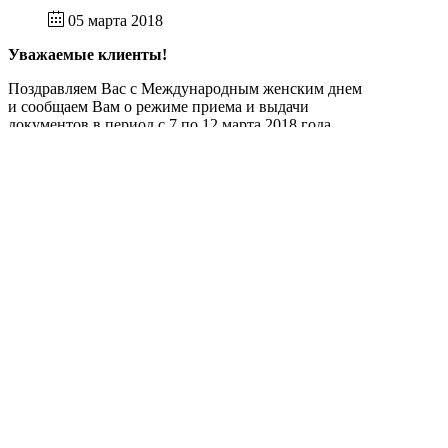
05 марта 2018
Уважаемые клиенты!
Поздравляем Вас с Международным женским днем
и сообщаем Вам о режиме приема и выдачи
документов в период с 7 по 12 марта 2018 года.
7 марта 2018 года
прием и выдача документов осуществляется с
10.00 до 14.00 (без обеда),
выдача талонов электронной очереди до 14.00
c 8 по 11 марта 2018 года
праздничные и выходные дни, приема
посетителей нет
с 12 марта 2018 года
прием и выдача документов будет
осуществляться в обычном режиме
О Компании
Раскрытие информации
Услуги
Прием реестра
Контактная информация