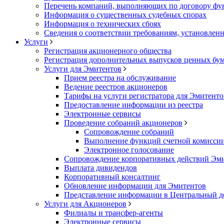
Перечень компаний, выполняющих по договору фун
Информация о существенных судебных спорах
Информация о технических сбоях
Сведения о соответствии требованиям, установленн
Услуги
Регистрация акционерного общества
Регистрация дополнительных выпусков ценных бу
Услуги для Эмитентов
Прием реестра на обслуживание
Ведение реестров акционеров
Тарифы на услуги регистратора для Эмитенто
Предоставление информации из реестра
Электронные сервисы
Проведение собраний акционеров
Сопровождение собраний
Выполнение функций счетной комисси
Электронное голосование
Сопровождение корпоративных действий Эм
Выплата дивидендов
Корпоративный консалтинг
Обновление информации для Эмитентов
Представление информации в Центральный д
Услуги для Акционеров
Филиалы и трансфер-агенты
Электронные сервисы