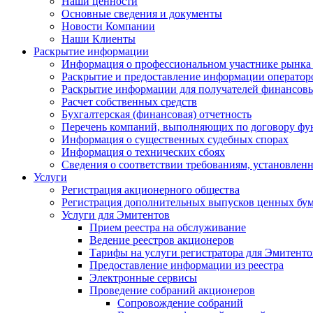
Наши ценности
Основные сведения и документы
Новости Компании
Наши Клиенты
Раскрытие информации
Информация о профессиональном участнике рынка
Раскрытие и предоставление информации операто
Раскрытие информации для получателей финансовы
Расчет собственных средств
Бухгалтерская (финансовая) отчетность
Перечень компаний, выполняющих по договору фун
Информация о существенных судебных спорах
Информация о технических сбоях
Сведения о соответствии требованиям, установленн
Услуги
Регистрация акционерного общества
Регистрация дополнительных выпусков ценных бу
Услуги для Эмитентов
Прием реестра на обслуживание
Ведение реестров акционеров
Тарифы на услуги регистратора для Эмитенто
Предоставление информации из реестра
Электронные сервисы
Проведение собраний акционеров
Сопровождение собраний