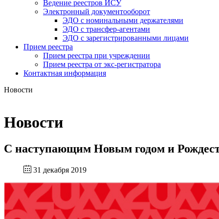
Ведение реестров ИСУ
Электронный документооборот
ЭДО с номинальными держателями
ЭДО с трансфер-агентами
ЭДО с зарегистрированными лицами
Прием реестра
Прием реестра при учреждении
Прием реестра от экс-регистратора
Контактная информация
Новости
Новости
С наступающим Новым годом и Рождес
31 декабря 2019