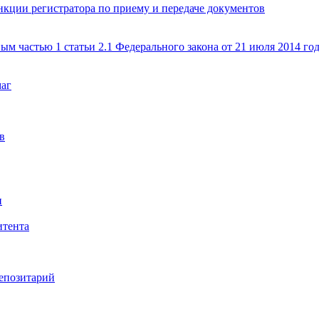
кции регистратора по приему и передаче документов
ым частью 1 статьи 2.1 Федерального закона от 21 июля 2014 г
маг
в
и
итента
епозитарий