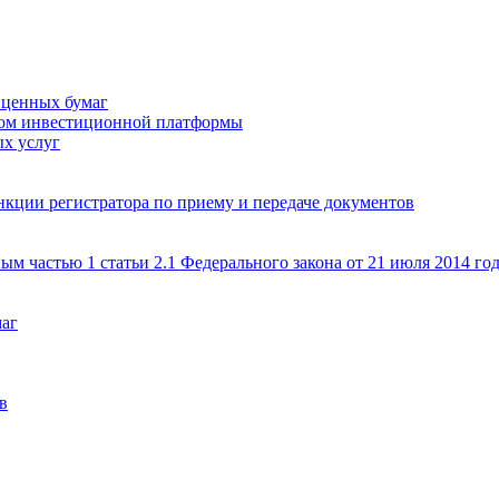
 ценных бумаг
ром инвестиционной платформы
х услуг
кции регистратора по приему и передаче документов
ым частью 1 статьи 2.1 Федерального закона от 21 июля 2014 г
маг
в