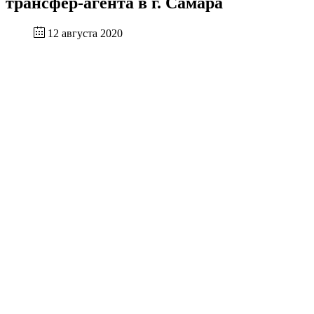
трансфер-агента в г. Самара
12 августа 2020
Уважаемые акционеры!
Информируем Вас об изменении
с 4 августа 2020
года
адреса Пункта приема (выдачи) документов
трансфер-агента - Самарский филиал АО
«Независимая регистраторская компания Р.О.С.Т.»:
443110, Самарская обл., г. Самара, ул. Ново-
Садовая, д. 17, 2 этаж
Контактные телефоны: +7 (846) 993-87-25, (846)
993-87-26.
О Компании
Раскрытие информации
Услуги
Прием реестра
Контактная информация
+7 (495) 221-31-12
mail@reggarant.ru