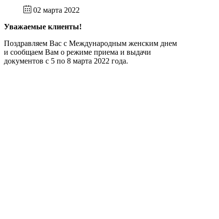
02 марта 2022
Уважаемые клиенты!
Поздравляем Вас с Международным женским днем
и сообщаем Вам о режиме приема и выдачи
документов с 5 по 8 марта 2022 года.
5 марта 2022 года
рабочий день, прием и выдача документов
будет осуществляться с 10.00 до 14.00 (по
предварительной записи);
с 6 по 8 марта 2022 года
праздничные и выходные дни, приема
посетителей нет;
с 9 марта 2022 года
прием и выдача документов будет
осуществляться в обычном режиме (по
предварительной записи).
О Компании
Раскрытие информации
Услуги
Прием реестра
Контактная информация