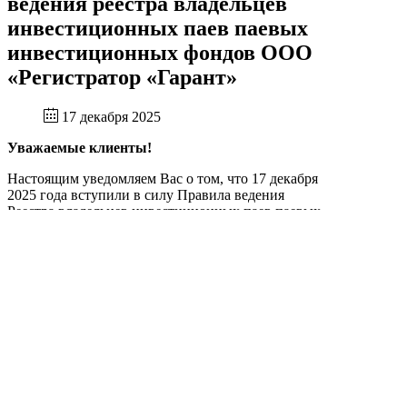
ведения реестра владельцев
инвестиционных паев паевых
инвестиционных фондов ООО
«Регистратор «Гарант»
17 декабря 2025
Уважаемые клиенты!
Настоящим уведомляем Вас о том, что 17 декабря
2025 года вступили в силу Правила ведения
Реестра владельцев инвестиционных паев паевых
инвестиционных фондов ООО «Регистратор
«Гарант» (редакция №10), утвержденные Решением
единственного участника ООО «Регистратор
«Гарант» от 25 ноября 2025 года.
Ознакомиться с изменениями в Правила ведения
Реестра владельцев инвестиционных паев паевых
инвестиционных фондов ООО «Регистратор
«Гарант» Вы можете в
соответствующем разделе
сайта
.