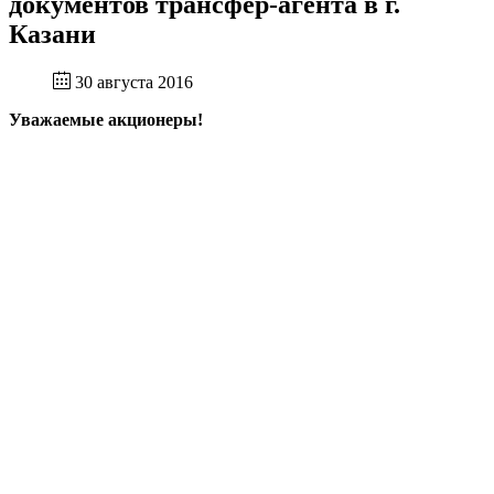
документов трансфер-агента в г.
Казани
30 августа 2016
Уважаемые акционеры!
Информируем Вас об изменении с 22 августа 2016
года наименования Пункта приема (выдачи)
документов трансфер-агента в г. Казани -
Операционный офис «Казанский» Филиала
Саратовский Публичного акционерного общества
Банк «Финансовая Корпорация Открытие» в связи
с реорганизацией.
Адрес и контактные телефоны остаются прежними,
об изменении банковских реквизитов будет
сообщено дополнительно.
О Компании
Раскрытие информации
Услуги
Прием реестра
Контактная информация