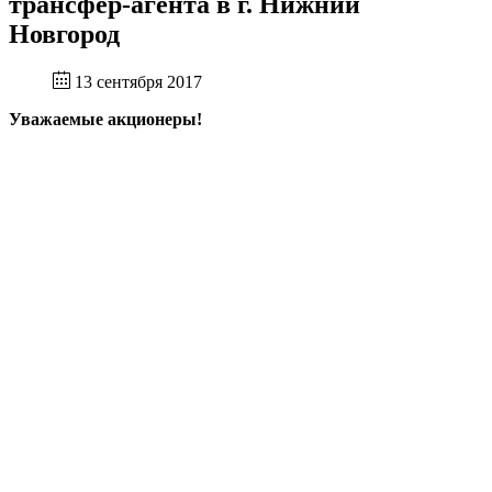
трансфер-агента в г. Нижний
Новгород
13 сентября 2017
Уважаемые акционеры!
Информируем Вас об изменении
с 18 сентября
2017 года
адреса Пункта приема (выдачи)
документов трансфер-агента - Нижегородский
филиал АО «Независимая регистраторская
компания»:
603000, г. Нижний Новгород, ул. Максима
Горького, дом 117, офис № 916 «А» (Бизнес центр
«Столица Нижний», 9 этаж).
Контактные телефоны остаются прежние: +7 (831)
217-81-89, +7 (831) 217-81-90.
О Компании
Раскрытие информации
Услуги
Прием реестра
Контактная информация