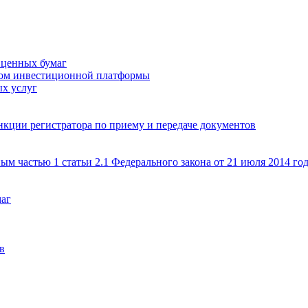
 ценных бумаг
ром инвестиционной платформы
х услуг
кции регистратора по приему и передаче документов
ым частью 1 статьи 2.1 Федерального закона от 21 июля 2014 г
маг
в