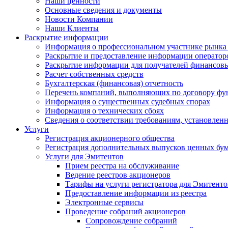
Наши ценности
Основные сведения и документы
Новости Компании
Наши Клиенты
Раскрытие информации
Информация о профессиональном участнике рынка
Раскрытие и предоставление информации операто
Раскрытие информации для получателей финансовы
Расчет собственных средств
Бухгалтерская (финансовая) отчетность
Перечень компаний, выполняющих по договору фун
Информация о существенных судебных спорах
Информация о технических сбоях
Сведения о соответствии требованиям, установленн
Услуги
Регистрация акционерного общества
Регистрация дополнительных выпусков ценных бу
Услуги для Эмитентов
Прием реестра на обслуживание
Ведение реестров акционеров
Тарифы на услуги регистратора для Эмитенто
Предоставление информации из реестра
Электронные сервисы
Проведение собраний акционеров
Сопровождение собраний