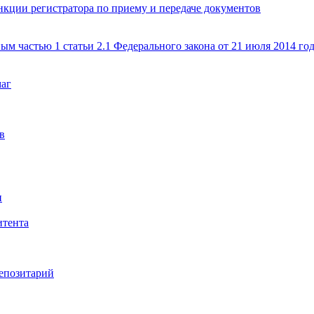
кции регистратора по приему и передаче документов
ым частью 1 статьи 2.1 Федерального закона от 21 июля 2014 г
маг
в
и
итента
епозитарий