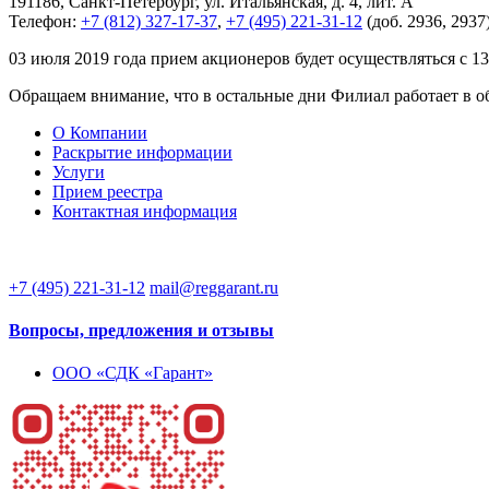
191186, Санкт-Петербург, ул. Итальянская, д. 4, лит. А
Телефон:
+7 (812) 327-17-37
,
+7 (495) 221-31-12
(доб. 2936, 2937
03 июля 2019 года прием акционеров будет осуществляться с 13-
Обращаем внимание, что в остальные дни Филиал работает в 
О Компании
Раскрытие информации
Услуги
Прием реестра
Контактная информация
+7 (495) 221-31-12
mail@reggarant.ru
Вопросы, предложения и отзывы
ООО «СДК «Гарант»