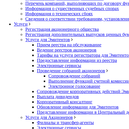
Перечень компаний, выполняющих по договору фун
Информация о существенных судебных спорах
Информация о технических сбоях
Сведения о соответствии требованиям, установленн
Услуги
Регистрация акционерного общества
Регистрация дополнительных выпусков ценных бу
Услуги для Эмитентов
Прием реестра на обслуживание
Ведение реестров акционеров
Тарифы на услуги регистратора для Эмитенто
Предоставление информации из реестра
Электронные сервисы
Проведение собраний акционеров
Сопровождение собраний
Выполнение функций счетной комисси
Электронное голосование
Сопровождение корпоративных действий Эм
Выплата дивидендов
Корпоративный консалтинг
Обновление информации для Эмитентов
Представление информации в Центральный д
Услуги для Акционеров
Филиалы и трансфер-агенты
Электронные сервисы