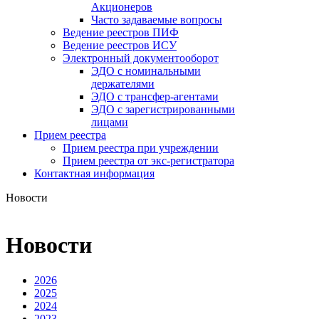
Акционеров
Часто задаваемые вопросы
Ведение реестров ПИФ
Ведение реестров ИСУ
Электронный документооборот
ЭДО с номинальными
держателями
ЭДО с трансфер-агентами
ЭДО с зарегистрированными
лицами
Прием реестра
Прием реестра при учреждении
Прием реестра от экс-регистратора
Контактная информация
Новости
Новости
2026
2025
2024
2023