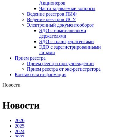
Акционеров
Часто задаваемые вопросы
Ведение реестров ПИФ
Ведение реестров ИСУ
Электронный документооборот
ЭДО с номинальными
держателями
ЭДО с трансфер-агентами
ЭДО с зарегистрированными
лицами
Прием реестра
Прием реестра при учреждении
Прием реестра от экс-регистратора
Контактная информация
Новости
Новости
2026
2025
2024
2023