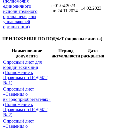
(полномочия
с 01.04.2023
единоличного
14.02.2023
по 24.11.2024
исполнительного
органа переданы
управляющей
организации)
ПРИЛОЖЕНИЯ ПО ПОД/ФТ (опросные листы)
Наименование
Период
Дата
документа
актуальности
раскрытия
Опросный лист для
юридических лиц
(Приложение к
Правилам по ПОД/ФТ
№ 1)
Опросный лист
«Сведения о
выгодоприобретателях»
(Приложение к
Правилам по ПОД/ФТ
№ 2)
Опросный лист
«Сведения о