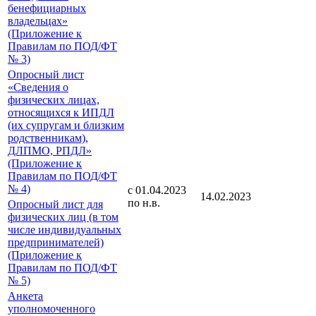
бенефициарных
владельцах»
(Приложение к
Правилам по ПОД/ФТ
№ 3)
Опросный лист
«Сведения о
физических лицах,
относящихся к ИПДЛ
(их супругам и близким
родственникам),
ДЛПМО, РПДЛ»
(Приложение к
Правилам по ПОД/ФТ
№ 4)
с 01.04.2023
14.02.2023
по н.в.
Опросный лист для
физических лиц (в том
числе индивидуальных
предпринимателей)
(Приложение к
Правилам по ПОД/ФТ
№ 5)
Анкета
уполномоченного