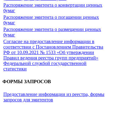
Распоряжение эмитента о конвертации ценных
бумаг
Распоряжение эмитента о погашении ценных
бумаг
Распоряжение эмитента о размещении ценных
бумаг
Согласие на предоставление информации в
соответствии с Постановлением Правительства
РФ от 10.09.2021 № 1533 «Об утверждении
Правил ведения реестра групп предприятий»
Федеральной службой государственной
статистики
ФОРМЫ ЗАПРОСОВ
Предоставление информации из реестра, формы
запросов для эмитентов
Деятельность по ведению
реестра акционеров включает в
себя: