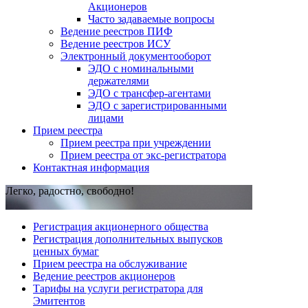
Акционеров
Часто задаваемые вопросы
Ведение реестров ПИФ
Ведение реестров ИСУ
Электронный документооборот
ЭДО с номинальными
держателями
ЭДО с трансфер-агентами
ЭДО с зарегистрированными
лицами
Прием реестра
Прием реестра при учреждении
Прием реестра от экс-регистратора
Контактная информация
Легко, радостно, свободно!
Регистрация акционерного общества
Регистрация дополнительных выпусков
ценных бумаг
Прием реестра на обслуживание
Ведение реестров акционеров
Тарифы на услуги регистратора для
Эмитентов