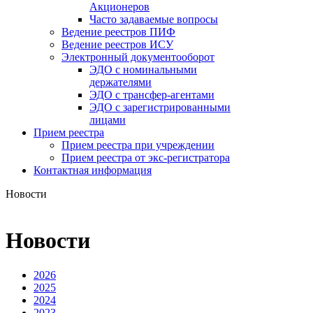
Акционеров
Часто задаваемые вопросы
Ведение реестров ПИФ
Ведение реестров ИСУ
Электронный документооборот
ЭДО с номинальными
держателями
ЭДО с трансфер-агентами
ЭДО с зарегистрированными
лицами
Прием реестра
Прием реестра при учреждении
Прием реестра от экс-регистратора
Контактная информация
Новости
Новости
2026
2025
2024
2023