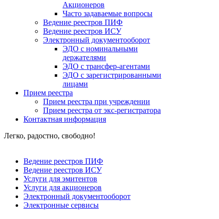
Акционеров
Часто задаваемые вопросы
Ведение реестров ПИФ
Ведение реестров ИСУ
Электронный документооборот
ЭДО с номинальными
держателями
ЭДО с трансфер-агентами
ЭДО с зарегистрированными
лицами
Прием реестра
Прием реестра при учреждении
Прием реестра от экс-регистратора
Контактная информация
Легко, радостно, свободно!
Ведение реестров ПИФ
Ведение реестров ИСУ
Услуги для эмитентов
Услуги для акционеров
Электронный документооборот
Электронные сервисы