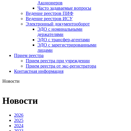
Акционеров
Часто задаваемые вопросы
Ведение реестров ПИФ
Ведение реестров ИСУ
Электронный документооборот
ЭДО с номинальными
держателями
ЭДО с трансфер-агентами
ЭДО с зарегистрированными
лицами
Прием реестра
Прием реестра при учреждении
Прием реестра от экс-регистратора
Контактная информация
Новости
Новости
2026
2025
2024
2023